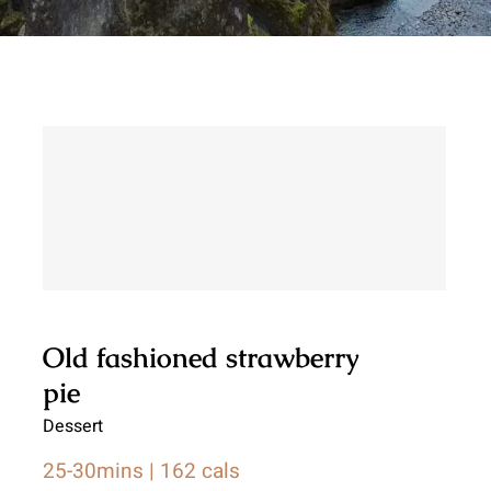
Old fashioned strawberry pie
Old fashioned strawberry
pie
Dessert
25-30mins | 162 cals