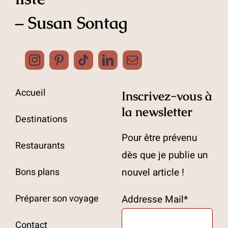
– Susan Sontag
Accueil
Inscrivez-vous à
la newsletter
Destinations
Pour être prévenu
Restaurants
dès que je publie un
Bons plans
nouvel article !
Préparer son voyage
Addresse Mail*
Contact